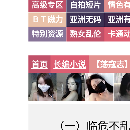
高级专区
自拍短片
情色
ＢＴ磁力
亚洲无码
亚洲
特别资源
熟女乱伦
卡通
首页
长编小说
【荡寇志】（
（一）临危不