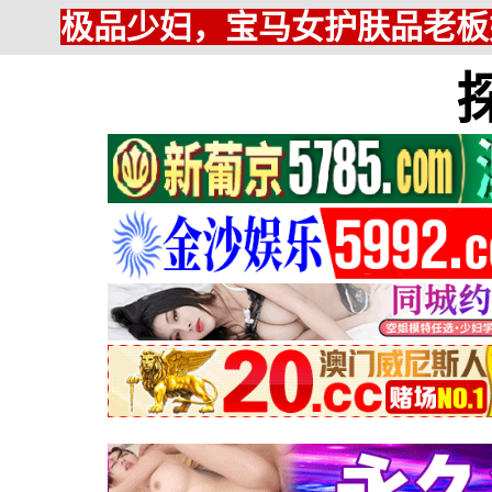
极品少妇，宝马女护肤品老板