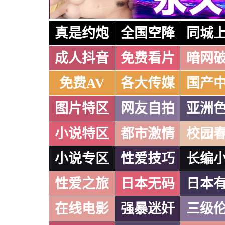
真是约炮
全国空降
同城
成人抖音
免费看片
暗网
免费AV
各大传媒
国产
图片特区
网友自拍
亚洲
小说特区
都市激情
校园
小说专区
性爱技巧
长编
性爱之旅
日本无码
日本
在线电影
强暴迷奸
三级